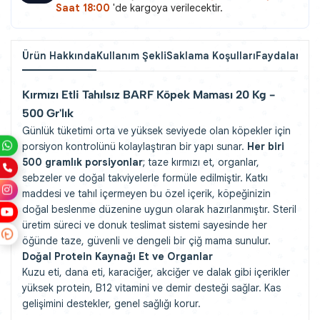
Saat 18:00
'de kargoya verilecektir.
Ürün Hakkında
Kullanım Şekli
Saklama Koşulları
Faydaları
Yor
Kırmızı Etli Tahılsız BARF Köpek Maması 20 Kg -
500 Gr'lık
Günlük tüketimi orta ve yüksek seviyede olan köpekler için
porsiyon kontrolünü kolaylaştıran bir yapı sunar.
Her biri
500 gramlık porsiyonlar
; taze kırmızı et, organlar,
sebzeler ve doğal takviyelerle formüle edilmiştir. Katkı
maddesi ve tahıl içermeyen bu özel içerik, köpeğinizin
doğal beslenme düzenine uygun olarak hazırlanmıştır. Steril
üretim süreci ve donuk teslimat sistemi sayesinde her
öğünde taze, güvenli ve dengeli bir çiğ mama sunulur.
Doğal Protein Kaynağı Et ve Organlar
Kuzu eti, dana eti, karaciğer, akciğer ve dalak gibi içerikler
yüksek protein, B12 vitamini ve demir desteği sağlar. Kas
gelişimini destekler, genel sağlığı korur.