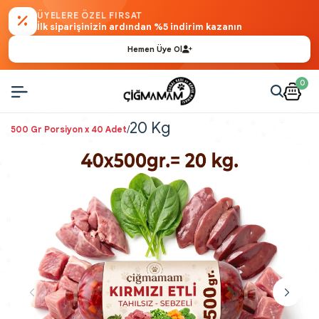
ÜYELERE ÖZEL FIRSAT
İlk siparişinizin ardından %5 indirim kazanın
Hemen Üye Ol
0
20 Kg
/
500 Gr Porsiyon x 40 Adet