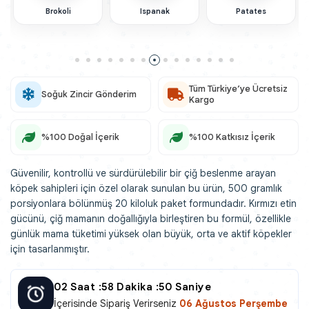
Brokoli
Ispanak
Patates
Tüm Türkiye’ye Ücretsiz
Soğuk Zincir Gönderim
Kargo
%100 Doğal İçerik
%100 Katkısız İçerik
Güvenilir, kontrollü ve sürdürülebilir bir çiğ beslenme arayan
köpek sahipleri için özel olarak sunulan bu ürün, 500 gramlık
porsiyonlara bölünmüş 20 kiloluk paket formundadır. Kırmızı etin
gücünü, çiğ mamanın doğallığıyla birleştiren bu formül, özellikle
günlük mama tüketimi yüksek olan büyük, orta ve aktif köpekler
için tasarlanmıştır.
02
Saat :
58
Dakika :
50
Saniye
İçerisinde Sipariş Verirseniz
06 Ağustos Perşembe