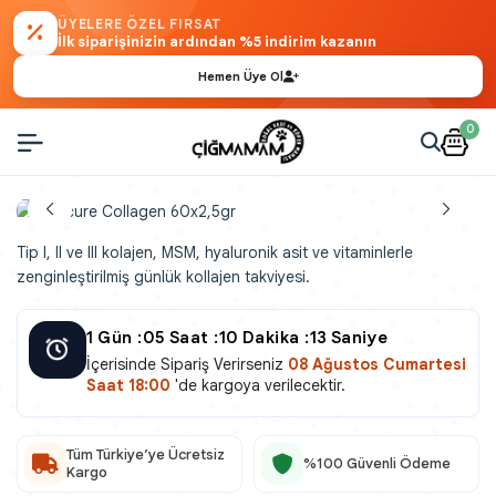
ÜYELERE ÖZEL FIRSAT
İlk siparişinizin ardından %5 indirim kazanın
Hemen Üye Ol
0
Tip I, II ve III kolajen, MSM, hyaluronik asit ve vitaminlerle
zenginleştirilmiş günlük kollajen takviyesi.
1
Gün :
05
Saat :
10
Dakika :
13
Saniye
İçerisinde Sipariş Verirseniz
08 Ağustos Cumartesi
Saat 18:00
'de kargoya verilecektir.
Tüm Türkiye’ye Ücretsiz
%100 Güvenli Ödeme
Kargo