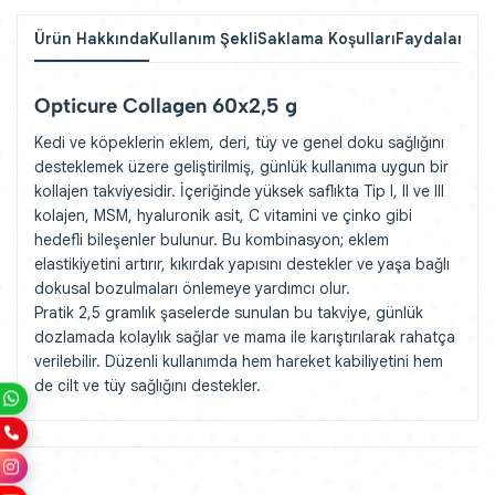
Ürün Hakkında
Kullanım Şekli
Saklama Koşulları
Faydaları
Yor
Opticure Collagen 60x2,5 g
Kedi ve köpeklerin eklem, deri, tüy ve genel doku sağlığını
desteklemek üzere geliştirilmiş, günlük kullanıma uygun bir
kollajen takviyesidir. İçeriğinde yüksek saflıkta Tip I, II ve III
kolajen, MSM, hyaluronik asit, C vitamini ve çinko gibi
hedefli bileşenler bulunur. Bu kombinasyon; eklem
elastikiyetini artırır, kıkırdak yapısını destekler ve yaşa bağlı
dokusal bozulmaları önlemeye yardımcı olur.
Pratik 2,5 gramlık şaselerde sunulan bu takviye, günlük
dozlamada kolaylık sağlar ve mama ile karıştırılarak rahatça
verilebilir. Düzenli kullanımda hem hareket kabiliyetini hem
de cilt ve tüy sağlığını destekler.